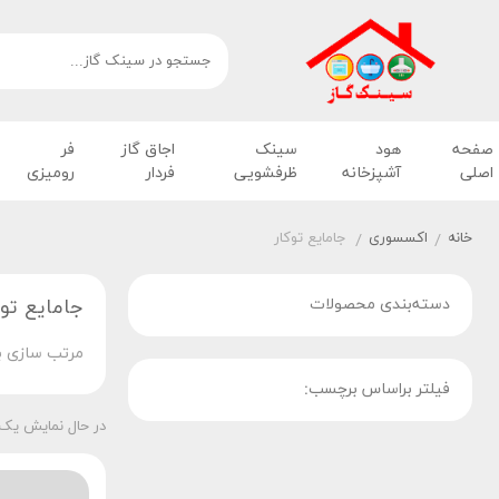
صفحه
هود
سینک
اجاق گاز
فر
اصلی
آشپزخانه
ظرفشویی
فردار
رومیزی
خانه
اکسسوری
جامایع توکار
/
/
دسته‌بندی محصولات
جامایع توک
مرتب سازی ب
فیلتر براساس برچسب:
در حال نمایش یک