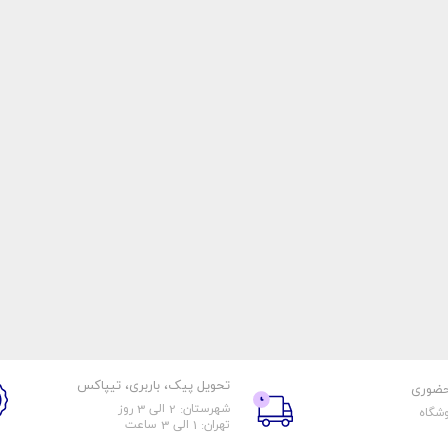
تحویل پیک، باربری، تیپاکس
حضوری
شهرستان: 2 الی 3 روز
وشگاه
تهران: 1 الی 3 ساعت