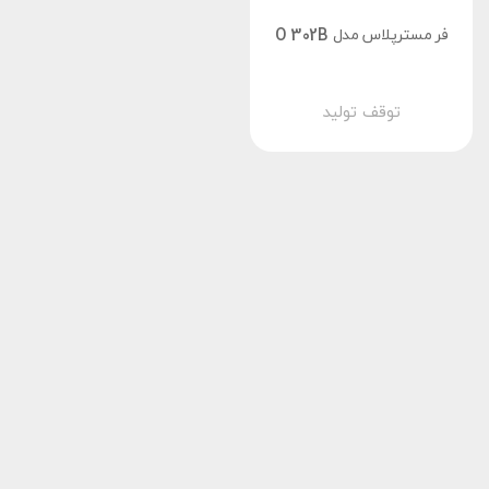
فر مسترپلاس مدل O 302B
توقف تولید