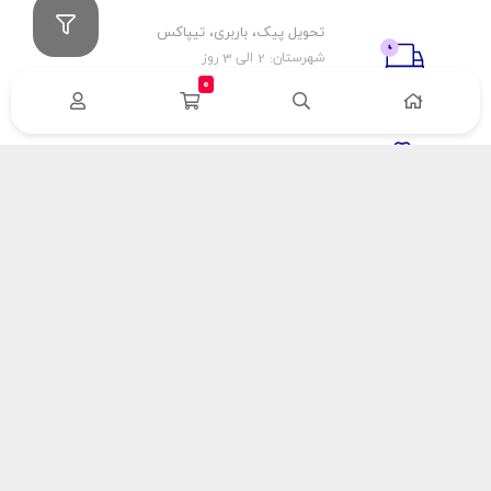
تحویل پیک، باربری، تیپاکس
شهرستان: 2 الی 3 روز
تهران: 1 الی 3 ساعت
0
ضمانت اصالت كالا
اورجينال بودن
راهنمای پرداخت
هزینه ارسال
نحوه پرداخت
با سینک گاز
درباره سینک گاز
مقالات سینک گاز
آدرس