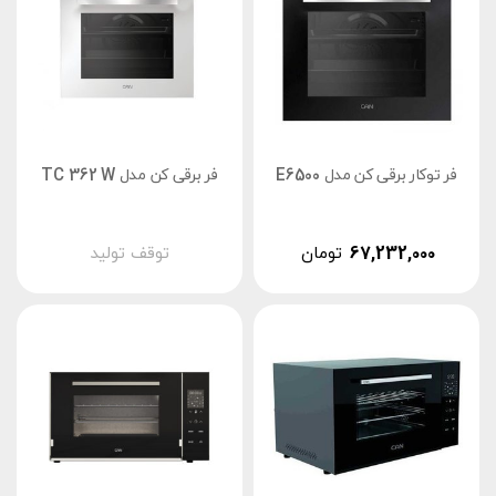
فر توکار برقی کن مدل E6500
فر برقی کن مدل TC 362 W
67,232,000
تومان
توقف تولید