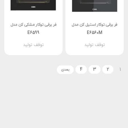
فر برقی توکار استیل کن مدل
فر برقی توکار مشکی کن مدل
E6599
E6560M
توقف تولید
توقف تولید
4
3
2
1