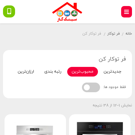
خانه
فر توکار
فر توکار کن
/
/
فر توکار کن
جدیدترین
محبوب‌ترین
رتبه بندی
ارزان‌ترین
گران‌
فقط موجود ها:
نمایش 1–12 از 38 نتیجه