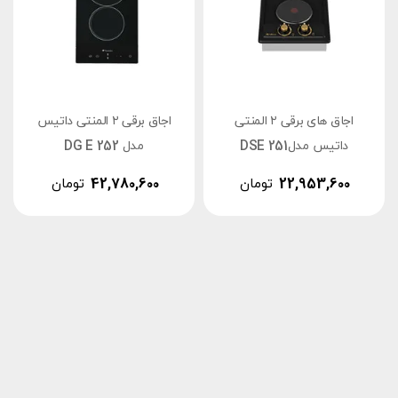
اجاق های برقی ۲ المنتی
اجاق برقی ۲ المنتی داتیس
داتیس مدلDSE 251
مدل DG E 252
22,953,600
تومان
42,780,600
تومان