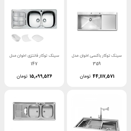
سینک توکار باکسی اخوان مدل
سینک توکار فانتزی اخوان مدل
147
359
44,117,571
تومان
15,099,526
تومان