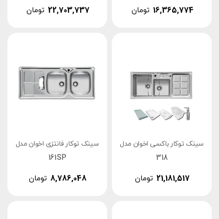
16,365,774
تومان
22,703,737
تومان
سینک توکار باکسی اخوان مدل
سینک توکار فانتزی اخوان مدل
161SP
318
21,181,517
تومان
8,786,048
تومان