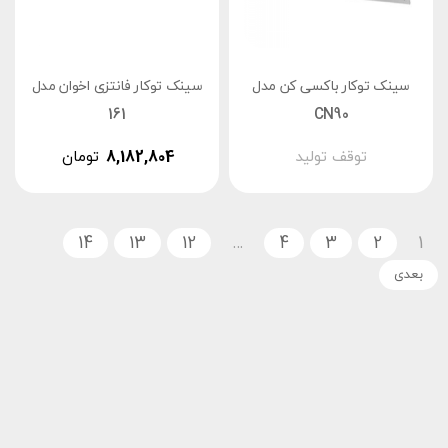
سینک توکار باکسی کن مدل
سینک توکار فانتزی اخوان مدل
161
CN90
توقف تولید
8,182,804
تومان
14
13
12
…
4
3
2
1