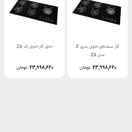
گاز صفحه‌ای اخوان سری Z
اجاق گاز اخوان کد Z5
مدل Z5
23,998,620
تومان
23,998,620
تومان