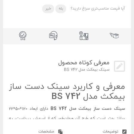
آیا قیمت مناسب‌تری سراغ دارید؟
بله
خیر
معرفی کوتاه محصول
سینک بیمکث مدل BS 742
معرفی و کاربرد سینک دست ساز
بیمکث مدل BS 742
سینک دست ساز بیمکث مدل BS 742
دارای ابعاد 120*50*22
سانتی‌متر است که طرح آن همان‌طور که از اسمش پیداست، به
صورت دست ساز یا فانتزی می‌باشد. تعداد لگن‌های این سینک دو
توضیحات
مشخصات