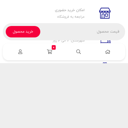
امکان خرید حضوری
مراجعه به فروشگاه
قیمت محصول:
خرید محصول
تحویل پیک، باربری، تیپاکس
شهرستان: 2 الی 3 روز
تهران: 1 الی 3 ساعت
0
ضمانت اصالت كالا
اورجينال بودن
راهنمای پرداخت
هزینه ارسال
نحوه پرداخت
با سینک گاز
درباره سینک گاز