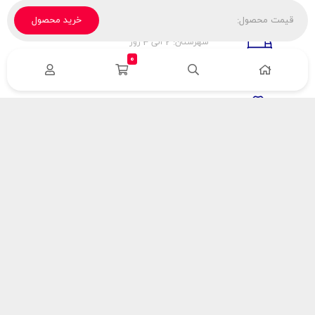
قیمت محصول:
خرید محصول
تحویل پیک، باربری، تیپاکس
شهرستان: 2 الی 3 روز
تهران: 1 الی 3 ساعت
0
ضمانت اصالت كالا
اورجينال بودن
راهنمای پرداخت
هزینه ارسال
نحوه پرداخت
با سینک گاز
درباره سینک گاز
مقالات سینک گاز
آدرس