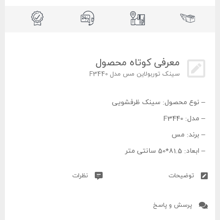
معرفی کوتاه محصول
سینک توربولاین مس مدل F3440
– نوع محصول: سینک ظرفشویی
– مدل: F3440
– برند: مس
– ابعاد: 81.5*50 سانتی‌ متر
– نوع نصب: به سه صورت روکار، هم سطح و توکار
توضیحات
نظرات
– رنگ: استیل
– جنس: استنلس استیل 304
پرسش و پاسخ
– ضخامت ورق: رویه 2 میلی متر و لگن 1 میلی متر