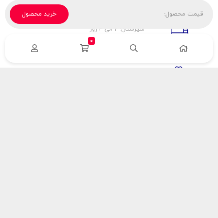
قیمت محصول:
خرید محصول
تحویل پیک، باربری، تیپاکس
شهرستان: 2 الی 3 روز
تهران: 1 الی 3 ساعت
0
ضمانت اصالت كالا
اورجينال بودن
راهنمای پرداخت
هزینه ارسال
نحوه پرداخت
با سینک گاز
درباره سینک گاز
مقالات سینک گاز
آدرس