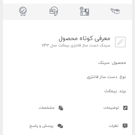
معرفی کوتاه محصول
سینک دست ساز فانتزی بیمکث مدل 743
محصول: سینک
نوع: دست ساز فانتزی
برند: بیمکث
مدل: 743
توضیحات
مشخصات
ابعاد: 120 * 50
نظرات
پرسش و پاسخ
کشور سازنده: ایران