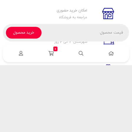
امکان خرید حضوری
مراجعه به فروشگاه
قیمت محصول:
خرید محصول
تحویل پیک، باربری، تیپاکس
شهرستان: 2 الی 3 روز
تهران: 1 الی 3 ساعت
0
ضمانت اصالت كالا
اورجينال بودن
راهنمای پرداخت
هزینه ارسال
نحوه پرداخت
با سینک گاز
درباره سینک گاز