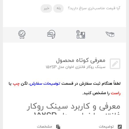
آیا قیمت مناسب‌تری سراغ دارید؟
بله
خیر
معرفی کوتاه محصول
سینک روکار فانتزی اخوان مدل 152SP
لطفاً هنگام ثبت سفارش در قسمت
توضیحات سفارش
، لگن
چپ
یا
راست
را مشخص کنید.
معرفی و کاربرد سینک روکار
فانتزی اخوان مدل 152SP
توضیحات
مشخصات
از ویژگی‌های مهم
سینک روکار فانتزی اخوان مدل 152SP
می‌توان