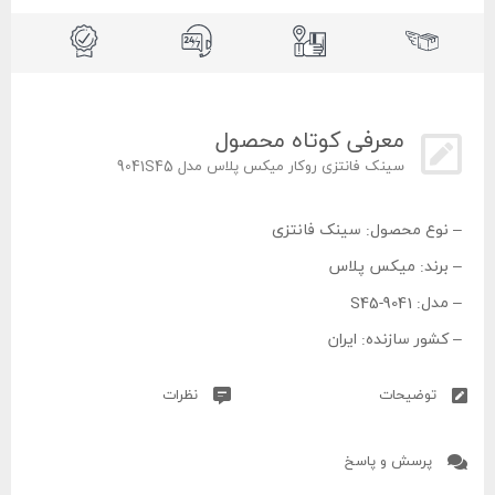
معرفی کوتاه محصول
سینک فانتزی روکار میکس پلاس مدل 9041S45
– نوع محصول: سینک فانتزی
– برند: میکس پلاس
– مدل: 9041-S45
– کشور سازنده: ایران
– نوع نصب: روکار
توضیحات
نظرات
– ابعاد سینک: 60*120 سانتی‌ متر
– تعداد لگن: دو لگن
پرسش و پاسخ
– عمق لگن: 20 سانتی‌ متر