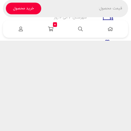
قیمت محصول:
خرید محصول
تحویل پیک، باربری، تیپاکس
شهرستان: 2 الی 3 روز
تهران: 1 الی 3 ساعت
0
ضمانت اصالت كالا
اورجينال بودن
راهنمای پرداخت
هزینه ارسال
نحوه پرداخت
با سینک گاز
درباره سینک گاز
مقالات سینک گاز
آدرس