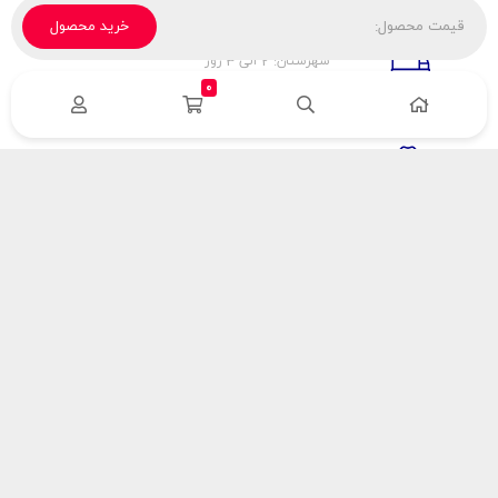
قیمت محصول:
خرید محصول
تحویل پیک، باربری، تیپاکس
شهرستان: 2 الی 3 روز
تهران: 1 الی 3 ساعت
0
ضمانت اصالت كالا
اورجينال بودن
راهنمای پرداخت
هزینه ارسال
نحوه پرداخت
با سینک گاز
درباره سینک گاز
مقالات سینک گاز
آدرس