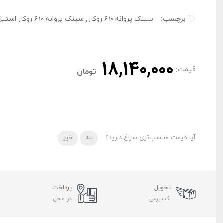
برچسب:
سینک پروانه 610 روکار
,
سینک پروانه 610 روکار استیل البرز
18,140,000
قیمت:
تومان
آیا قیمت مناسب‌تری سراغ دارید؟
بله
خیر
تحویل
پرداخت
اکسپرس
در محل