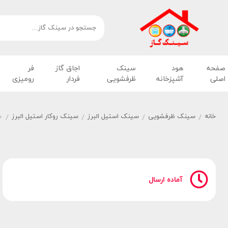
صفحه
هود
سینک
اجاق گاز
فر
اصلی
آشپزخانه
ظرفشویی
فردار
رومیزی
خانه
سینک ظرفشویی
سینک استیل البرز
سینک روکار استیل البرز
س
/
/
/
/
آماده ارسال