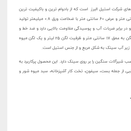
ای شرکت استیل البرز است که از بادوام ترین و باکیفیت ترین
ورق استیل به نام استنلس استیل 304 در ابعادی به طول 100 سانتی متر و عرض 60 سانتی متر با ضخامت ورق 0.8 میلیمتر تولید
و در برابر ضربات آب و پوسیدگی مقاومت بالایی دارد و ضد خط و
دارای یک لگن به عمق 17 سانتی متر و ظرفیت لگن 25 لیتر و یک لگن میوه
 امکان نصب شیرآلات سنگین را بر روی سینک دارد. این محصول پرکاربرد به
پروانه 610 روکار دارای لوازم جانبی از جمله بست، سیفون، تخت کار آشپزخانه، سبد میوه شور و