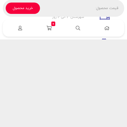
قیمت محصول:
خرید محصول
تحویل پیک، باربری، تیپاکس
شهرستان: 2 الی 3 روز
تهران: 1 الی 3 ساعت
0
ضمانت اصالت كالا
اورجينال بودن
راهنمای پرداخت
هزینه ارسال
نحوه پرداخت
با سینک گاز
درباره سینک گاز
مقالات سینک گاز
آدرس