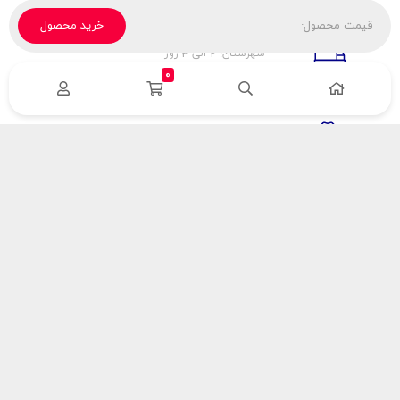
قیمت محصول:
خرید محصول
تحویل پیک، باربری، تیپاکس
شهرستان: 2 الی 3 روز
تهران: 1 الی 3 ساعت
0
ضمانت اصالت كالا
اورجينال بودن
راهنمای پرداخت
هزینه ارسال
نحوه پرداخت
با سینک گاز
درباره سینک گاز
مقالات سینک گاز
آدرس