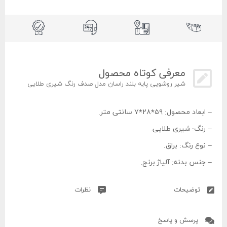
معرفی کوتاه محصول
شیر روشویی پایه بلند راسان مدل صدف رنگ شیری طلایی
– ابعاد محصول: ۵۹*۲۸*۷ سانتی متر.
– رنگ: شیری طلایی.
– نوع رنگ: براق.
– جنس بدنه: آلیاژ برنج.
– جنس دسته: زاماک.
توضیحات
نظرات
– نوع پوشش: پودری الکترواستاتیک.
– تعداد خروجی آب: ۱ عدد.
پرسش و پاسخ