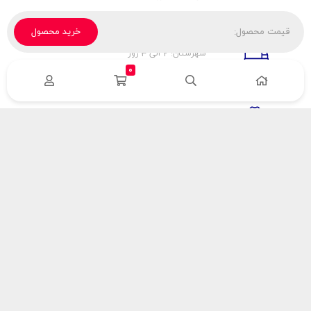
قیمت محصول:
خرید محصول
تحویل پیک، باربری، تیپاکس
شهرستان: 2 الی 3 روز
تهران: 1 الی 3 ساعت
0
ضمانت اصالت كالا
اورجينال بودن
راهنمای پرداخت
هزینه ارسال
نحوه پرداخت
با سینک گاز
درباره سینک گاز
مقالات سینک گاز
آدرس