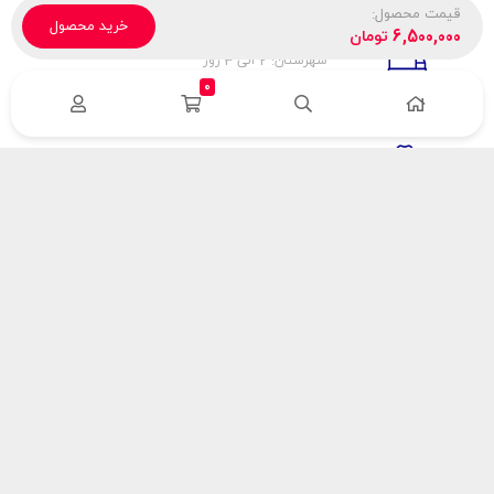
قیمت محصول:
خرید محصول
تحویل پیک، باربری، تیپاکس
6,500,000
تومان
شهرستان: 2 الی 3 روز
تهران: 1 الی 3 ساعت
0
ضمانت اصالت كالا
اورجينال بودن
راهنمای پرداخت
هزینه ارسال
نحوه پرداخت
با سینک گاز
درباره سینک گاز
مقالات سینک گاز
آدرس