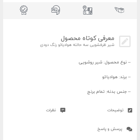
معرفی کوتاه محصول
شیر ظرفشویی سه حالته هوادیائو رنگ دودی
– نوع محصول: شیر روشویی
– برند: هوادیائو
– جنس بدنه: تمام برنج
– ابعاد محصول: ارتفاع ۲۶۰ میلی متر، ارتفاع دسته اهرمی ۱۱۵
توضیحات
نظرات
میلی متر، عرض آبریز ۱۳۵ میلی متر.
پرسش و پاسخ
– رنگ: دودی