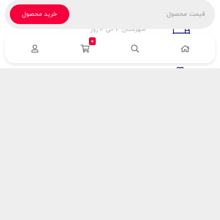
قیمت محصول:
خرید محصول
تحویل پیک، باربری، تیپاکس
شهرستان: 2 الی 3 روز
تهران: 1 الی 3 ساعت
0
ضمانت اصالت كالا
اورجينال بودن
راهنمای پرداخت
هزینه ارسال
نحوه پرداخت
با سینک گاز
درباره سینک گاز
مقالات سینک گاز
آدرس