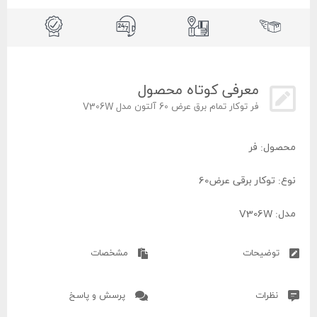
معرفی کوتاه محصول
فر توکار تمام برق عرض 60 آلتون مدل V306W
محصول: فر
نوع: توکار برقی عرض60
مدل: V306W
برند: آلتون
توضیحات
مشخصات
کشور سازنده: ایران
نظرات
پرسش و پاسخ