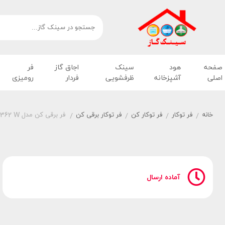
صفحه
هود
سینک
اجاق گاز
فر
اصلی
آشپزخانه
ظرفشویی
فردار
رومیزی
خانه
فر توکار
فر توکار کن
فر توکار برقی کن
فر برقی کن مدل TC 362 W
/
/
/
/
آماده ارسال