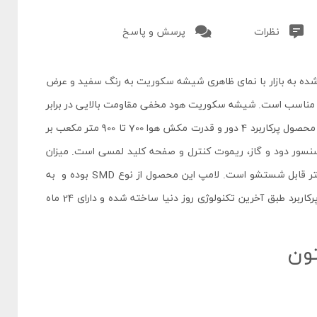
نظرات
پرسش و پاسخ
ده به بازار با نمای ظاهری شیشه سکوریت به رنگ سفید و عرض
ی مناسب است. شیشه سکوریت هود مخفی مقاومت بالایی در برابر
حرارت دارد و به راحتی با دستمال نمدار تمیز می‌شود. دور موتور اين محصول پرکاربرد 4 دور و قدرت مکش هوا 700 تا 900 متر مکعب بر
ی آسان باز شو و سنسور دود و گاز، ریموت کنترل و صفحه کلید لمسی است. میزان
صدا هود مدل H807W آلتون 48 – 58 دسی بل و دارای 3 نوع فیلتر قابل شستشو است. لامپ این محصول از نوع SMD بوده و به
خوبی فضایی روی اجاق گاز را روشن می‌کند. این محصول جذاب و پرکاربرد طبق آخرین تکنولوژی روز دنیا ساخته شده و دارای 24 ماه
ون