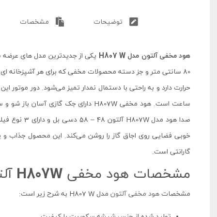
توضیحات
مشخصات
هود مخفی آلتون مدل H807 W
یکی از جدیدترین مدل های عرضه ش
80 سانتی متر و جز دسته محصولات مخفی که برای هر آشپزخانه ا
ساعت است. هود مخفی H807W دارای جک گاز
گارانتی است.
مشخصات هود مخفی
H807W
آلت
مشخصات
هود مخفی آلتون
مدل H807 W به شرح زیر است:
تولید شده از جنس شیشه سکوریت با کیفیت