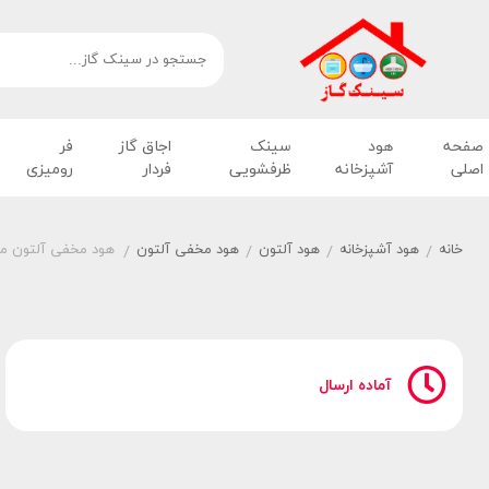
صفحه
هود
سینک
اجاق گاز
فر
اصلی
آشپزخانه
ظرفشویی
فردار
رومیزی
خانه
هود آشپزخانه
هود آلتون
هود مخفی آلتون
هود مخفی آلتون مدل 7 W
/
/
/
/
آماده ارسال