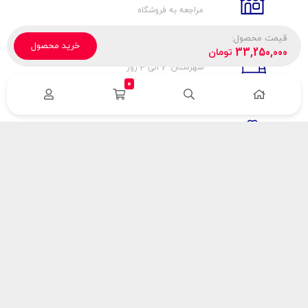
مراجعه به فروشگاه
قیمت محصول:
خرید محصول
تحویل پیک، باربری، تیپاکس
33,250,000
تومان
شهرستان: 2 الی 3 روز
تهران: 1 الی 3 ساعت
0
ضمانت اصالت كالا
اورجينال بودن
راهنمای پرداخت
هزینه ارسال
نحوه پرداخت
با سینک گاز
درباره سینک گاز
مقالات سینک گاز