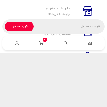
امکان خرید حضوری
مراجعه به فروشگاه
قیمت محصول:
خرید محصول
تحویل پیک، باربری، تیپاکس
شهرستان: 2 الی 3 روز
تهران: 1 الی 3 ساعت
0
ضمانت اصالت كالا
اورجينال بودن
راهنمای پرداخت
هزینه ارسال
نحوه پرداخت
با سینک گاز
درباره سینک گاز