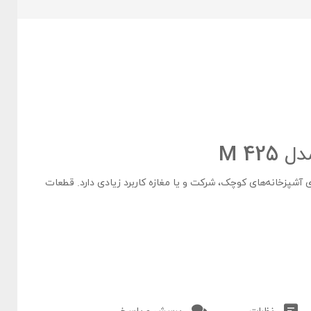
M 42
آشپزخانه‌های کوچک، شرکت و یا مغازه کاربرد زیادی دارد. قطعات
ایتالیایی ساخته شده است. برای قرار دادن قابلمه روی شعله
 شده که به صورت ضربدری هستند.
آسان نموده است. هزینه خرید این
گاز صفحه‌ای شیشه‌‌ای کن
کمتر
از گازهای معمولی بوده که به همین علت مقرون به صرفه هستند. توان حرارتی این گاز صفحه ای حدود 9.75 کیلووات بوده و میزان
مصرف انرژی آن کم و در رده A قرار دارد. برای سیستم امنیتی از ترموکوپل تاپ تایم استفاده شده که توسط شرکت uitra rapid ساخته