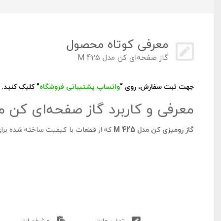
معرفی کوتاه محصول
گاز صفحه‌ای کن مدل M 425
جهت ثبت سفارش، روی “
واتساپ پشتیبانی فروشگاه
” کلیک کنید.
معرفی و کاربرد گاز صفحه‌ای کن مدل 5
گاز رومیزی کن مدل M 425
که از قطعات با کیفیت ساخته شده برای 
اصلی این گاز رومیزی مانند ترموکوپل و سرشعله‌ها توسط شرکت 
شبکه‌هایی از جنس چدن لعاب‌دار مات و چدن وک برروی آن گذاشته
تمام دسته‌های کنترل دارای فندک اتوماتیک بوده که استفاده آن را 