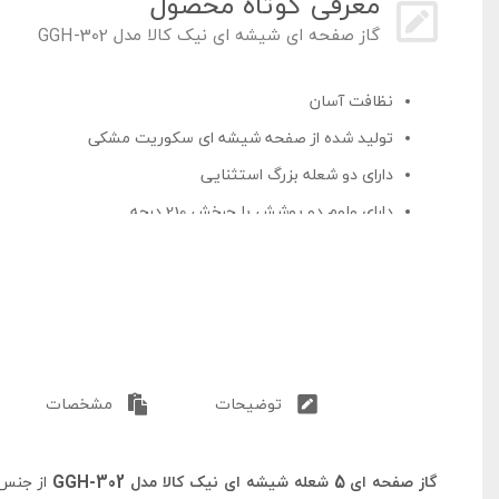
معرفی کوتاه محصول
گاز صفحه ای شیشه ای نیک کالا مدل GGH-302
نظافت آسان
تولید شده از صفحه شیشه ای سکوریت مشکی
دارای دو شعله بزرگ استثنایی
دارای ولوم دو پوشش با چرخش 210 درجه
دارای ترموکوپل تاپ تایم ( اتصال سریع )
دارای شیر و سر شعله SABAF ایتالیا
دارای دو ورودی از دو طرف اجاق گاز
دارای مجموع توان حرارتی 12.5 کیلو وات
شاسی عمیق کششی
توضیحات
مشخصات
دارای شیشه مقاوم در برابر حرارت و ضربه
دارای پلوپز بزرگ 4 کیلو وات
گاز صفحه ای 5 شعله شیشه ای نیک کالا مدل GGH-302
از جنس 