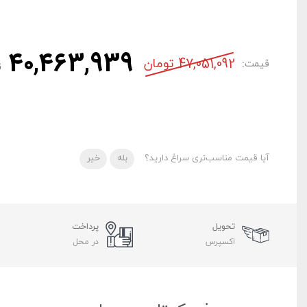
40,463,939
47,051,092
تومان
قیمت:
ت
آیا قیمت مناسب‌تری سراغ دارید؟
بله
خیر
تحویل
پرداخت
اکسپرس
در محل