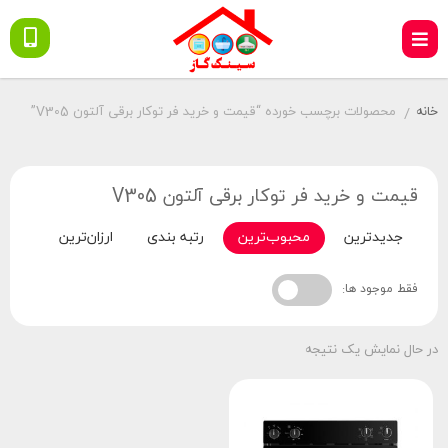
خانه
محصولات برچسب خورده “قیمت و خرید فر توکار برقی آلتون V305”
/
قیمت و خرید فر توکار برقی آلتون V305
جدیدترین
محبوب‌ترین
رتبه بندی
ارزان‌ترین
گران‌
فقط موجود ها:
در حال نمایش یک نتیجه