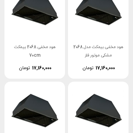
هود مخفی بیمکث مدل 2068
هود مخفی 2068 بیمکث
مشکی موتور فلز
70cm
17,160,000
تومان
17,160,000
تومان