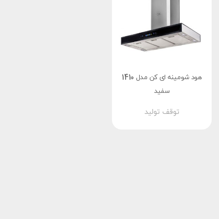
هود شومینه ای کن مدل 1410
سفید
توقف تولید