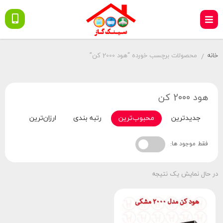
خانه
محصولات برچسب خورده “هود 2000 کن”
/
هود 2000 کن
جدیدترین
محبوب‌ترین
رتبه بندی
ارزان‌ترین
گران‌
فقط موجود ها:
در حال نمایش یک نتیجه