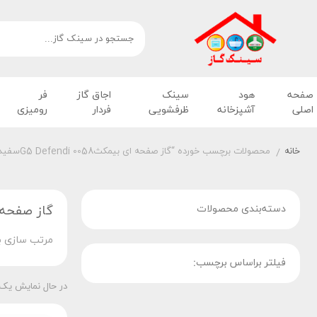
صفحه
هود
سینک
اجاق گاز
فر
اصلی
آشپزخانه
ظرفشویی
فردار
رومیزی
خانه
محصولات برچسب خورده “گاز صفحه ای بیمکثG5 Defendi 0058سفید”
/
دسته‌بندی محصولات
گاز صفحه ای بیمکث
مرتب سازی ب
فیلتر براساس برچسب:
در حال نمایش یک