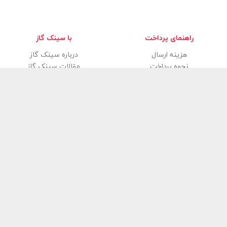
راهنمای پرداخت
با سینک گاز
هزینه ارسال
درباره سینک گاز
نحوه پرداخت
مقالات سینک گاز
فروشگاه آنلاین سینک گاز
سینک گاز
با شروع بهار ۱۳۹۸ فعالیت خود را آغاز کرد و هم اکنون به
اینترنتی کشور همواره در تلاش است تا تولیدات درجه یک از باسابقه‌ترین،
برندهای بازار در زمینه تولید انواع مدرن و شیک اجاق گاز فردار، سینک ظ
بهداشتی، گاز صفحه‌ای و هود آشپزخانه را در دسترس شما قرار دهد‌. تم
سینک گاز
گارانتی و خدمات پس از فروش دارند و شما می‌توانید با خیال 
و مناسب‌ترین قیمت‌ها آشپزخانه خود را با کمک کارشناسان فروش از
سینک گ