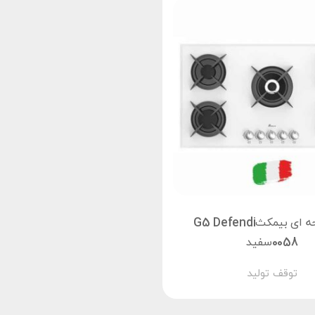
گاز صفحه ای بیمکثG5 Defendi
0058سفید
توقف تولید