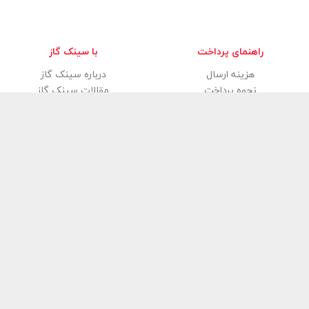
راهنمای پرداخت
با سینک گاز
هزینه ارسال
درباره سینک گاز
نحوه پرداخت
مقالات سینک گاز
فروشگاه آنلاین سینک گاز
سینک گاز
با شروع بهار ۱۳۹۸ فعالیت خود را آغاز کرد و هم اکنون به
اینترنتی کشور همواره در تلاش است تا تولیدات درجه یک از باسابقه‌ترین،
برندهای بازار در زمینه تولید انواع مدرن و شیک اجاق گاز فردار، سینک ظ
بهداشتی، گاز صفحه‌ای و هود آشپزخانه را در دسترس شما قرار دهد‌. تم
سینک گاز
گارانتی و خدمات پس از فروش دارند و شما می‌توانید با خیال 
و مناسب‌ترین قیمت‌ها آشپزخانه خود را با کمک کارشناسان فروش از
سینک گ