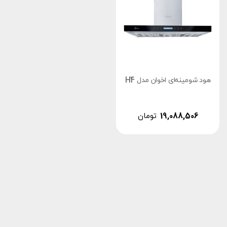
هود شومینه‌ای اخوان مدل H4
19,088,506
تومان