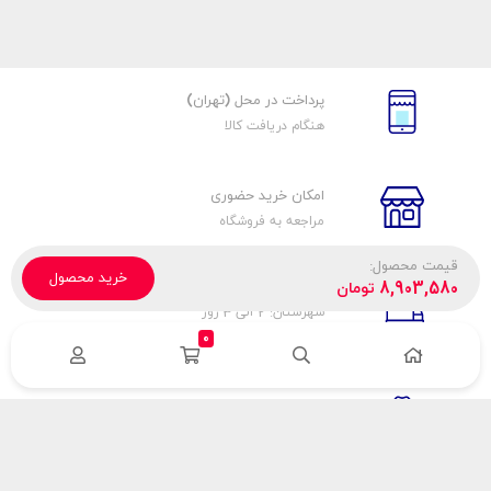
پرداخت در محل (تهران)
هنگام دریافت کالا
امکان خرید حضوری
مراجعه به فروشگاه
قیمت محصول:
خرید محصول
تحویل پیک، باربری، تیپاکس
8,903,580
تومان
شهرستان: 2 الی 3 روز
تهران: 1 الی 3 ساعت
0
ضمانت اصالت كالا
اورجينال بودن