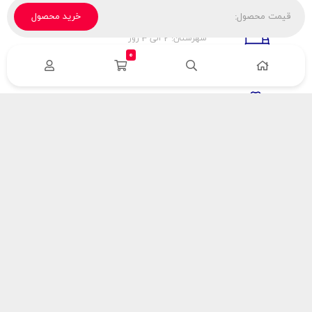
قیمت محصول:
خرید محصول
تحویل پیک، باربری، تیپاکس
شهرستان: 2 الی 3 روز
تهران: 1 الی 3 ساعت
0
ضمانت اصالت كالا
اورجينال بودن
راهنمای پرداخت
هزینه ارسال
نحوه پرداخت
با سینک گاز
درباره سینک گاز
مقالات سینک گاز
آدرس