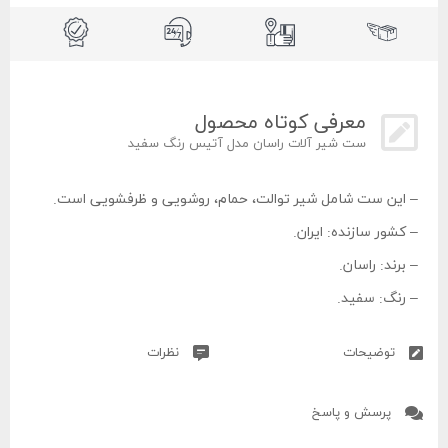
معرفی کوتاه محصول
ست شیر آلات راسان مدل آتیس رنگ سفید
– این ست شامل شیر توالت، حمام، روشویی و ظرفشویی است.
– کشور سازنده: ایران.
– برند: راسان.
– رنگ: سفید.
– جنس بدنه: آلیاژ برنج.
توضیحات
نظرات
– جنس دسته: زاماک.
– نوع دسته: اهرمی‌.
پرسش و پاسخ
– نوع پوشش: پودری الکترواستاتیک.