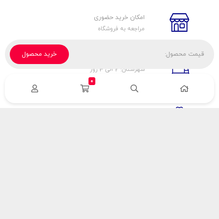
امکان خرید حضوری
مراجعه به فروشگاه
قیمت محصول:
خرید محصول
تحویل پیک، باربری، تیپاکس
شهرستان: 2 الی 3 روز
تهران: 1 الی 3 ساعت
0
ضمانت اصالت كالا
اورجينال بودن
راهنمای پرداخت
هزینه ارسال
نحوه پرداخت
با سینک گاز
درباره سینک گاز