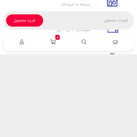
مراجعه به فروشگاه
قیمت محصول:
خرید محصول
تحویل پیک، باربری، تیپاکس
شهرستان: 2 الی 3 روز
تهران: 1 الی 3 ساعت
0
ضمانت اصالت كالا
اورجينال بودن
راهنمای پرداخت
هزینه ارسال
نحوه پرداخت
با سینک گاز
درباره سینک گاز
مقالات سینک گاز