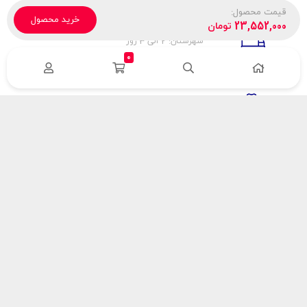
قیمت محصول:
خرید محصول
تحویل پیک، باربری، تیپاکس
23,552,000
تومان
شهرستان: 2 الی 3 روز
تهران: 1 الی 3 ساعت
0
ضمانت اصالت كالا
اورجينال بودن
راهنمای پرداخت
هزینه ارسال
نحوه پرداخت
با سینک گاز
درباره سینک گاز
مقالات سینک گاز
آدرس