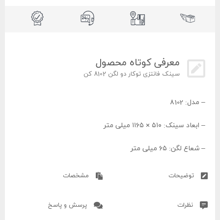
معرفی کوتاه محصول
سینک فانتزی توکار دو لگن 8102 کن
– مدل: 8102
– ابعاد سینک: ۵۱۰ × ۱۱۶۵ میلی متر
– شعاع لگن: ۶۵ میلی متر
– عمق لگن: ۲۱ سانتی متر
توضیحات
مشخصات
– رنگ: استیل
نظرات
پرسش و پاسخ
– نوع نصب: توکار