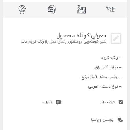
معرفی کوتاه محصول
شیر ظرفشویی دومنظوره راسان مدل رزا رنگ کروم مات
– رنگ: کروم.
– نوع رنگ: براق.
– جنس بدنه: آلیاژ برنج.
– نوع دسته: اهرمی‌.
– تعداد دسته: ۲ عدد.
توضیحات
نظرات
– کارتریج: سرامیکی.
– تعداد خروجی آب: ۱ عدد.
پرسش و پاسخ
– لوازم جانبی همراه محصول: دو عدد شلنگ پیستوار حصیری.