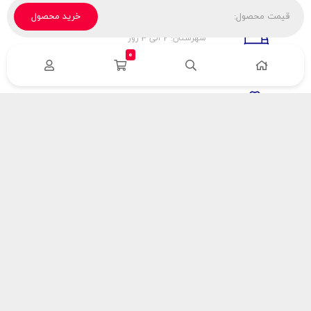
قیمت محصول:
خرید محصول
تحویل پیک، باربری، تیپاکس
شهرستان: 2 الی 3 روز
تهران: 1 الی 3 ساعت
0
ضمانت اصالت كالا
اورجينال بودن
راهنمای پرداخت
هزینه ارسال
نحوه پرداخت
با سینک گاز
درباره سینک گاز
مقالات سینک گاز
آدرس