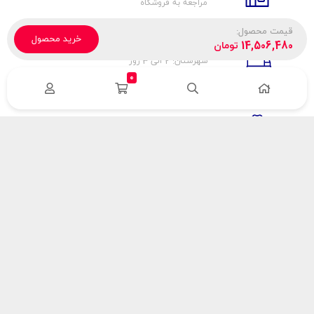
مراجعه به فروشگاه
قیمت محصول:
خرید محصول
تحویل پیک، باربری، تیپاکس
14,506,480
تومان
شهرستان: 2 الی 3 روز
تهران: 1 الی 3 ساعت
0
ضمانت اصالت كالا
اورجينال بودن
راهنمای پرداخت
هزینه ارسال
نحوه پرداخت
با سینک گاز
درباره سینک گاز
مقالات سینک گاز