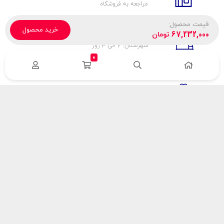
مراجعه به فروشگاه
قیمت محصول:
خرید محصول
تحویل پیک، باربری، تیپاکس
67,232,000
تومان
شهرستان: 2 الی 3 روز
تهران: 1 الی 3 ساعت
0
ضمانت اصالت كالا
اورجينال بودن
راهنمای پرداخت
هزینه ارسال
نحوه پرداخت
با سینک گاز
درباره سینک گاز
مقالات سینک گاز