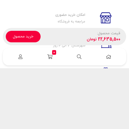
امکان خرید حضوری
مراجعه به فروشگاه
قیمت محصول:
خرید محصول
تحویل پیک، باربری، تیپاکس
22,635,500
تومان
شهرستان: 2 الی 3 روز
تهران: 1 الی 3 ساعت
0
ضمانت اصالت كالا
اورجينال بودن
راهنمای پرداخت
هزینه ارسال
نحوه پرداخت
با سینک گاز