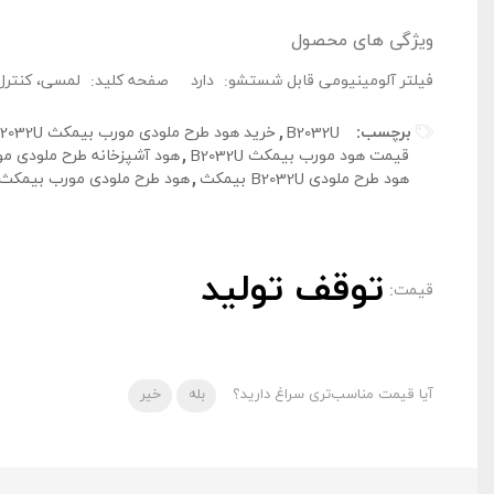
ویژگی های محصول
فیلتر آلومینیومی قابل شستشو:
دارد
صفحه کلید:
لمسی، کنترل 
برچسب:
B2032U
,
خرید هود طرح ملودی مورب بیمکث B2032U
قیمت هود مورب بیمکث B2032U
,
هود آشپزخانه طرح ملودی مورب 
هود طرح ملودی B2032U بیمکث
,
هود طرح ملودی مورب بیمکث 2032U
توقف تولید
قیمت:
آیا قیمت مناسب‌تری سراغ دارید؟
بله
خیر