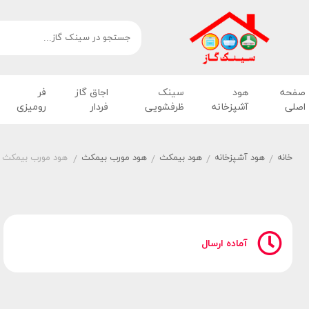
صفحه
هود
سینک
اجاق گاز
فر
اصلی
آشپزخانه
ظرفشویی
فردار
رومیزی
خانه
هود آشپزخانه
هود بیمکث
هود مورب بیمکث
هود مورب بیمکث طرح 
/
/
/
/
آماده ارسال