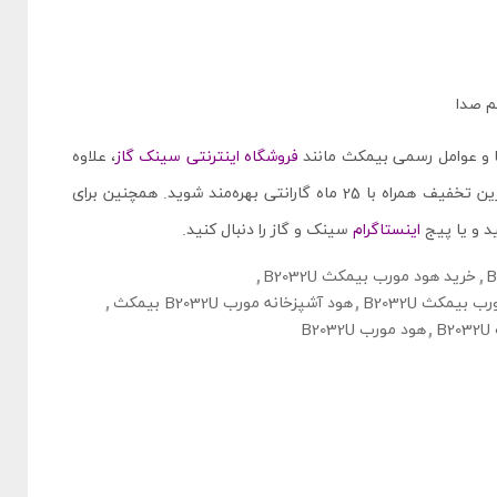
م ‌صدا
ا و عوامل رسمی بیمکث مانند
فروشگاه اینترنتی سینک گاز
، علاوه
بر اطمینان از اصل بودن کالا، از ضمانت، قیمت قابل رقابت و بیشترین تخفیف همراه با 25 ماه گارانتی بهره‌مند شوید. همچنین برای
اینستاگرام
سینک و گاز را دنبال کنید.
,
خرید هود مورب بیمکث B2032U
,
بیمکث B2032U
,
هود آشپزخانه مورب B2032U بیمکث
,
B
,
هود مورب B2032U