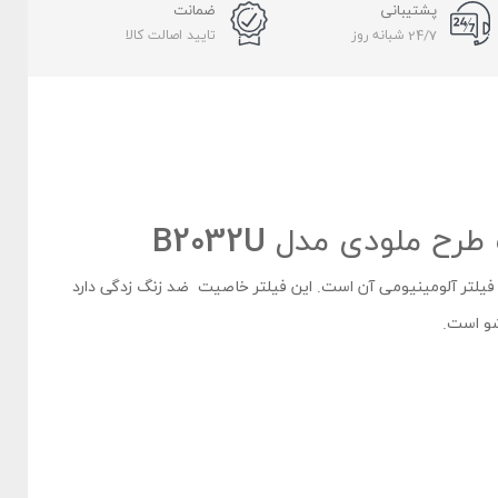
پشتیبانی
ضمانت
24/7 شبانه روز
تایید اصالت کالا
 ملودی مدل B2032U
یلتر آلومینیومی آن است. این فیلتر خاصیت ضد زنگ زدگی دارد
شو است.
لتر ذغالی را دارد که فیلتر ذغالی قابلیت جذب بالایی نسبت به
جذب روغن و دود دارد. قدرت مکش در این هود طرح ملودی بیمکث به ۶۰۰ متر مکعب بر ساعت می‌رسد. صدای موتور در دور تند به ۶۸