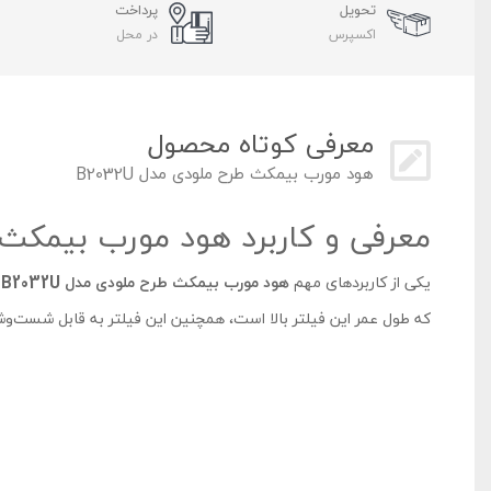
تحویل
پرداخت
اکسپرس
در محل
معرفی کوتاه محصول
هود مورب بیمکث طرح ملودی مدل B2032U
معرفی و کاربرد هود مورب بیمکث طرح
یکی از کاربردهای مهم
هود مورب بیمکث طرح ملودی مدل B2032U
ف
که طول عمر این فیلتر بالا است، همچنین این فیلتر به قابل شست‌و
فیلتر تعبیه شده در
هود مورب B2032U بیمکث
قابل تعویض به فی
دسی‌بل و در دور کند به ۵۲ دسی‌بل می‌رسد. نوع صفحه کلید در این هود مورب بیمکث لمسی است.