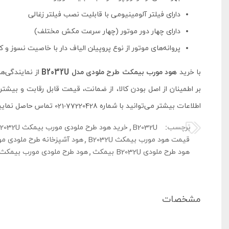
دارای فیلتر آلومینیومی با قابلیت نصب فیلتر زغالی
دارای چهار دور موتور (چهار سرعت مکش مختلف)
پروانه‌های موتور از نوع پروپیلن الیاف دار با خاصیت نسوز و ک
با خرید
هود مورب بیمکث طرح ملودی مدل B2032U
از نمایندگی‌ه
اطلاعات بیشتر می‌توانید با شماره 77220428-021 تماس حاصل نمایید و یا پیج
برچسب:
B2032U
,
خرید هود طرح ملودی مورب بیمکث B2032U
قیمت هود مورب بیمکث B2032U
,
هود آشپزخانه طرح ملودی مورب 
هود طرح ملودی B2032U بیمکث
,
هود طرح ملودی مورب بیمکث 2032U
مشخصات