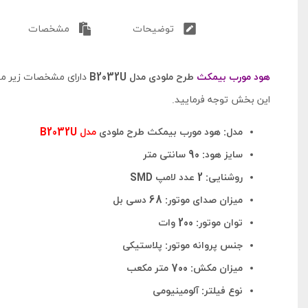
توضیحات
مشخصات
هود مورب بیمکث
طرح ملودی مدل B2032U
دارای مشخصات زیر م
این بخش توجه فرمایید.
مدل: هود مورب بیمکث طرح ملودی
مدل B2032U
سایز هود: 90 سانتی متر
روشنایی: 2 عدد لامپ SMD
میزان صدای موتور: 68 دسی بل
توان موتور: 200 وات
جنس پروانه موتور: پلاستیکی
میزان مکش: 700 متر مکعب
نوع فیلتر: آلومینیومی