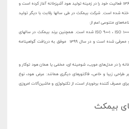
شرکت ستاره طلایی صنعت با نام تجاری بیمکث (Bimax) از سال 1360 فعالیت خود را در زمینه تولید هود آشپزخانه آغاز کرده است و
خته شده است. شرکت بیمکث در طی سال­ها رقابت با دیگر تولید
امه‌های متنوعی اعم از:
ISO 9001 ، ISO 10002 ، EOTA ، ISO/IEC17025،ISO 14001 ، OHSAS 18001 ، CE، QS شده است. همچنین برند بیمکث در سال­های
1380، 1381 و 1391 به ‌عنوان واحد نمونه استاندارد کشور انتخاب و معرفی ‌شده است و در سال 1399 موفق به دریافت گواهینامه
نه را در مدل‌های مورب، شومینه ای، مخفی یا همان هود توکار و
 بر طراحی زیبا و خاص، فاکتورهای دیگری همانند: عرض هود، نوع
ی مصرف کننده برخوردار است، از تکنولوژی و ماشین‌آلات امروزی