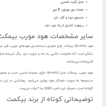
مدل کلید: لمسی
تعداد دور موتور: 4 دور
سنسور دود و گاز: دارد
ریموت کنترل از راه دور: دارد
سایر مشخصات هود مورب بیمکث طرح 
هود B2032U بیمکث طرح ملودی دسته‌بندی هودهای مورب ق
نشکن است که مقاومت بالایی به دما و حرارت دارد. رنگ شیشه مش
آشپزخانه می‌بخشد.
هود مورب بیمکث مدل B2032U دارای صفحه
سنسورها به ‌صورت خودکار هود روشن می‌شود. روشنایی در این م
گرفته است، مصرف این لامپ SMD به ۲ وات می‌رسد.
توضیحاتی کوتاه از برند بیکمث