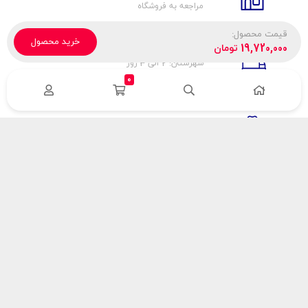
مراجعه به فروشگاه
قیمت محصول:
خرید محصول
تحویل پیک، باربری، تیپاکس
19,720,000
تومان
شهرستان: 2 الی 3 روز
تهران: 1 الی 3 ساعت
0
ضمانت اصالت كالا
اورجينال بودن
راهنمای پرداخت
هزینه ارسال
نحوه پرداخت
با سینک گاز
درباره سینک گاز
مقالات سینک گاز