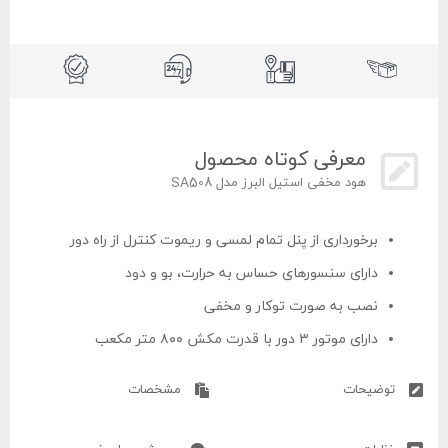
معرفی کوتاه محصول
هود مخفی استیل البرز مدل SA508
برخورداری از پنل تمام لمسی و ریموت کنترل از راه دور
دارای سنسورهای حساس به حرارت، بو و دود
نصب به صورت توکار و مخفی
دارای موتور ۳ دور با قدرت مکش ۸۰۰ متر مکعب
برخورداری از صدای موتور بسیار کم
توضیحات
مشخصات
دارای فیلتر آلومینیومی با قابلیت شستشو
دارای رده مصرف انرژی گرید A