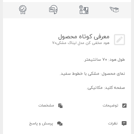
معرفی کوتاه محصول
هود مخفی کن مدل لیناک مشکی۷۰
طول هود: ۷۰ سانتیمتر.
نمای محصول: مشکی با خطوط سفید‌.
صفحه کلید: مکانیکی.
روشنایی: لامپ SMD
توضیحات
مشخصات
موتور و پروانه: پلاستیک (باکالیت) توربو با تکنولوژی ایتالیایی،
نظرات
پرسش و پاسخ
مقاوم در برابر گرما.