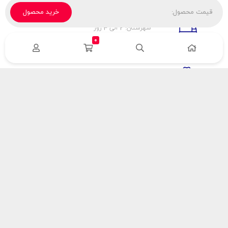
قیمت محصول:
خرید محصول
تحویل پیک، باربری، تیپاکس
شهرستان: 2 الی 3 روز
تهران: 1 الی 3 ساعت
0
ضمانت اصالت كالا
اورجينال بودن
راهنمای پرداخت
هزینه ارسال
نحوه پرداخت
با سینک گاز
درباره سینک گاز
مقالات سینک گاز
آدرس