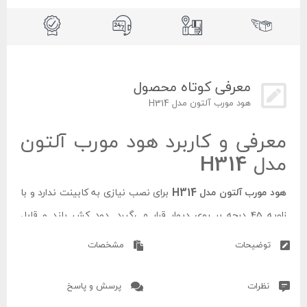
معرفی کوتاه محصول
هود مورب آلتون مدل H314
معرفی و کاربرد هود مورب آلتون
مدل H314
هود مورب آلتون مدل H314
برای نصب نیازی به کابینت ندارد و با
زاویه 45 درجه بر روی دیوار قرار می‌گیرد. دود کش بلند و قابل
تنظیمی کمک می‌کند تا نصب استانداردی داشته باشد. سنسورهای
توضیحات
مشخصات
تعبیه شده برای هود مورب مدل H314 سبب می‌شود هر نوع گاز،
بو، حرارت و دود را جذب خود کند و هوای آشپزخانه و خانه را تمیز
نظرات
پرسش و پاسخ
کند.