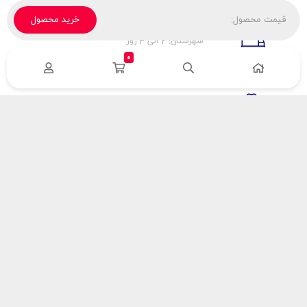
قیمت محصول:
خرید محصول
تحویل پیک، باربری، تیپاکس
شهرستان: 2 الی 3 روز
تهران: 1 الی 3 ساعت
0
ضمانت اصالت كالا
اورجينال بودن
راهنمای پرداخت
هزینه ارسال
نحوه پرداخت
با سینک گاز
درباره سینک گاز
مقالات سینک گاز
آدرس