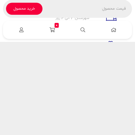
قیمت محصول:
خرید محصول
تحویل پیک، باربری، تیپاکس
شهرستان: 2 الی 3 روز
تهران: 1 الی 3 ساعت
0
ضمانت اصالت كالا
اورجينال بودن
راهنمای پرداخت
هزینه ارسال
نحوه پرداخت
با سینک گاز
درباره سینک گاز
مقالات سینک گاز
آدرس