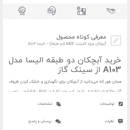
معرفی کوتاه محصول
آبچکان ویژه کابینت MDF (دو طبقه) – الیسا A103
خرید آبچکان دو طبقه الیسا مدل
A103 از سینک گاز
همان طور که می‌دانید از آبچکان برای نگهداری و خشک کردن ظروف
آشپز‌خانه استفاده می‌شود. این وسیله را در اطراف ظرفشویی نصب
می‌کنند تا به آن دسترسی آسان‌تری داشته باشند. این محصول از
توضیحات
مشخصات
ویژگی‌های منحصر به فردی برخوردار بوده که مهم‌ترین آن‌ها
استحکام و مقاومت مناسب است. البته پوشش آبکاری آن باعث
نظرات
پرسش و پاسخ
شده که در برابر هر گونه پوسیدگی مقاومت لازم را داشته باشد. لازم