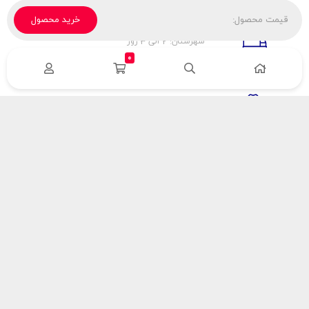
قیمت محصول:
خرید محصول
تحویل پیک، باربری، تیپاکس
شهرستان: 2 الی 3 روز
تهران: 1 الی 3 ساعت
0
ضمانت اصالت كالا
اورجينال بودن
راهنمای پرداخت
هزینه ارسال
نحوه پرداخت
با سینک گاز
درباره سینک گاز
مقالات سینک گاز
آدرس