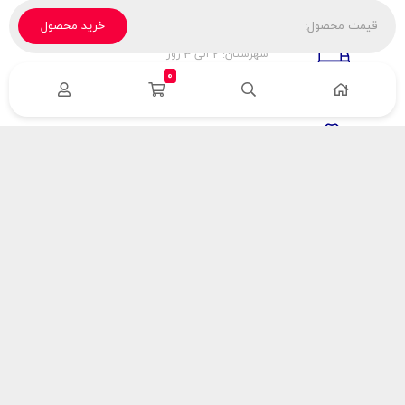
قیمت محصول:
خرید محصول
تحویل پیک، باربری، تیپاکس
شهرستان: 2 الی 3 روز
تهران: 1 الی 3 ساعت
0
ضمانت اصالت كالا
اورجينال بودن
راهنمای پرداخت
هزینه ارسال
نحوه پرداخت
با سینک گاز
درباره سینک گاز
مقالات سینک گاز
آدرس